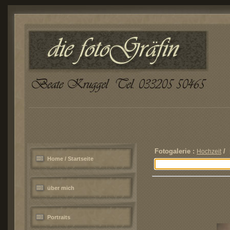
Fotogalerie :
/ 
Hochzeit
Home / Startseite
über mich
Portraits