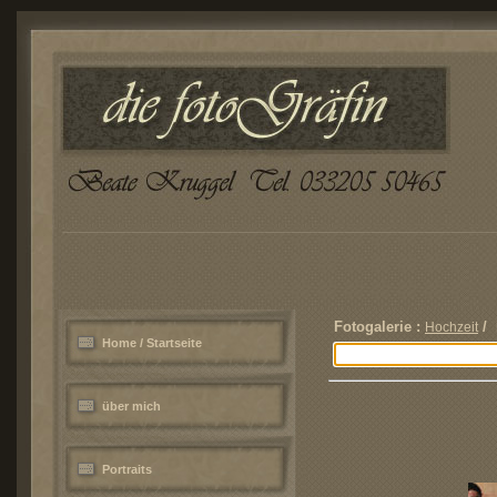
Fotogalerie :
/ 
Hochzeit
Home / Startseite
über mich
Portraits